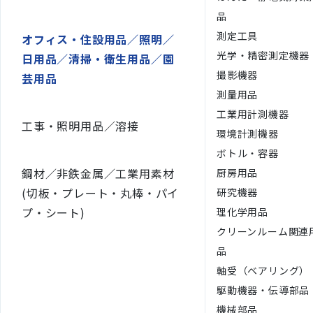
品
測定工具
オフィス・住設用品／照明／
光学・精密測定機器
日用品／清掃・衛生用品／園
撮影機器
芸用品
測量用品
工業用計測機器
工事・照明用品／溶接
環境計測機器
ボトル・容器
鋼材／非鉄金属／工業用素材
厨房用品
(切板・プレート・丸棒・パイ
研究機器
プ・シート)
理化学用品
クリーンルーム関連
品
軸受（ベアリング）
駆動機器・伝導部品
機械部品