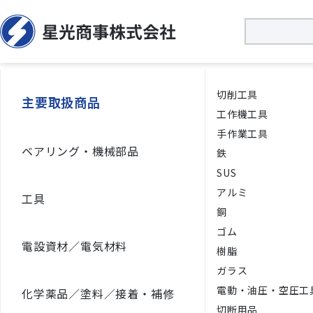
切削⼯具
主要取扱商品
工作機工具
手作業工具
ベアリング・機械部品
鉄
SUS
アルミ
工具
銅
ゴム
電設資材／電気材料
樹脂
ガラス
電動・油圧・空圧工
化学薬品／塗料／接着・補修
切断用品