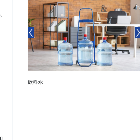
ト
飲料水
用