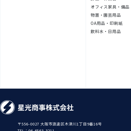
オフィス家具・備品
物置・園芸用品
OA用品・印刷紙
飲料水・日用品
〒556-0027 ⼤阪市浪速区⽊津川1丁⽬9番16号
TEL
06-6563-3211