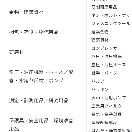
研削研磨用品
金物／建築資材
ネジ・ボルト・ナッ
ファスニングツール
梱包・荷役・物流用品
建築金物
建築資材
コンプレッサー
研磨材
空圧・油圧機器
空圧・油圧ホース
空圧・油圧機器・ホース／配
継手・パイプ
管・水廻り部材／ポンプ
バルブ
パッキン
水中・油用ポンプ
測定・計測用品／研究用品
工業用フィルター
電気・電子部品
保護具／安全用品／環境改善
電設配線部品
用品
はんだ・静電気対策