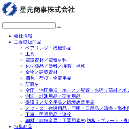
会社情報
主要取扱商品
ベアリング・機械部品
工具
電設資材／電気材料
化学薬品／塗料／接着・補修
金物／建築資材
梱包・荷役・物流用品
研磨材
空圧・油圧機器・ホース／配管・水廻り部材／ポ
測定・計測用品／研究用品
保護具／安全用品／環境改善用品
オフィス・住設用品／照明／日用品／清掃・衛生
工事・照明用品／溶接
鋼材／非鉄金属／工業用素材(切板・プレート・丸
特集商品