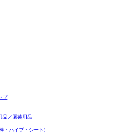
ンプ
用品／園芸用品
棒・パイプ・シート)